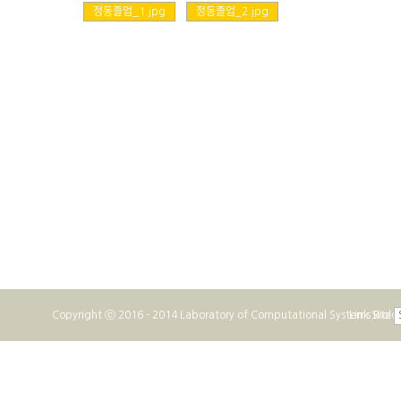
정동졸업_1.jpg
정동졸업_2.jpg
Copyright ⓒ 2016 - 2014 Laboratory of Computational Systems Biolo
Link Site