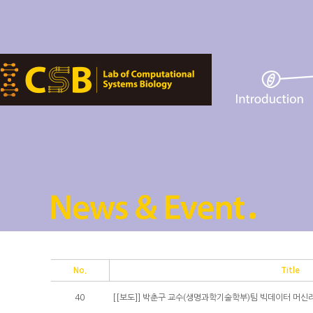
No.
Title
40
[[보도]] 박춘구 교수(생명과학기술학부)팀 빅데이터 머신러