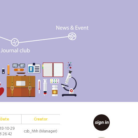
Date
Creator
18-10-29
csb_hhh (Manager)
3:26:42